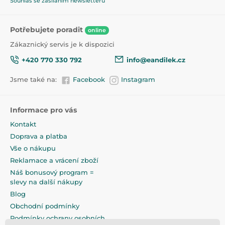
Souhlas se zasíláním newsletterů
Produkt je zařazen v kategoriích
Potřebujete poradit
online
Zákaznický servis je k dispozici
Nádobí a příbory
47,5
+420 770 330 792
info@eandilek.cz
Jsme také na:
Facebook
Instagram
Informace pro vás
Kontakt
Doprava a platba
Vše o nákupu
Reklamace a vrácení zboží
Náš bonusový program =
slevy na další nákupy
Blog
Obchodní podmínky
Podmínky ochrany osobních