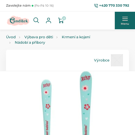
+420 770 330 792
Zavolejte nám
(Po-Pá 10-16)
0
Menu
Úvod
Výbava pro děti
Krmení a kojení
Nádobí a příbory
Výrobce